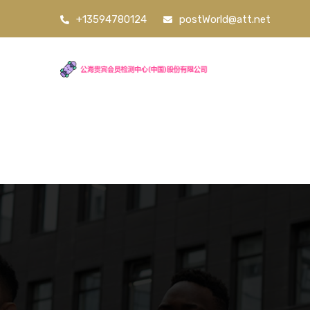
+13594780124
postWorld@att.net