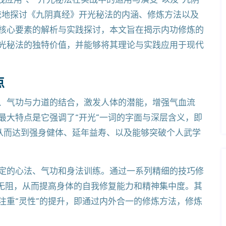
统地探讨《九阴真经》开光秘法的内涵、修炼方法以及
核心要素的解析与实践探讨，本文旨在揭示内功修炼的
光秘法的独特价值，并能够将其理论与实践应用于现代
点
、气功与力道的结合，激发人体的潜能，增强气血流
最大特点是它强调了“开光”一词的字面与深层含义，即
，从而达到强身健体、延年益寿、以及能够突破个人武学
定的心法、气功和身法训练。通过一系列精细的技巧修
通无阻，从而提高身体的自我修复能力和精神集中度。其
注重“灵性”的提升，即通过内外合一的修炼方法，修炼