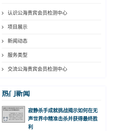
认识公海贵宾会员检测中心
项目展示
新闻动态
服务类型
交流公海贵宾会员检测中心
热门新闻
寂静杀手成就挑战揭示如何在无
声世界中精准击杀并获得最终胜
利