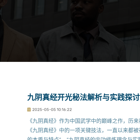
九阴真经开光秘法解析与实践探讨
2025-05-05 10:16:22
《九阴真经》作为中国武学中的巅峰之作，历来
《九阴真经》中的一项关键技法，一直以来都被
的本质与特点”、“九阴真经的内功修炼理念与实