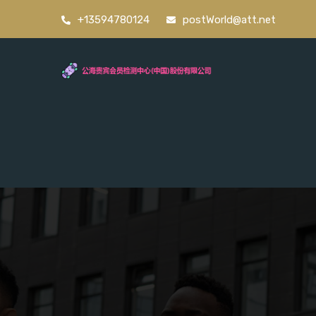
+13594780124
postWorld@att.net