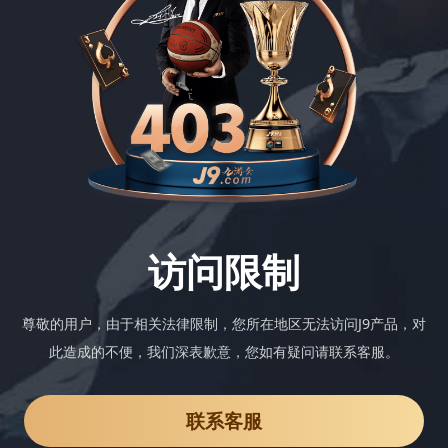
访问限制
尊敬的用户，由于相关法律限制，您所在地区无法访问J9产品，对
此造成的不便，我们深表歉意，您如有疑问请联系客服。
联系客服