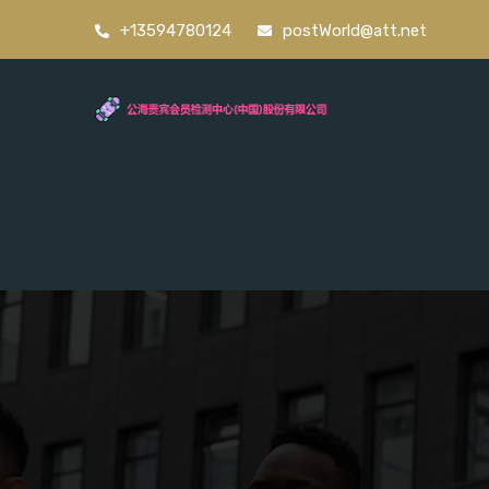
+13594780124
postWorld@att.net